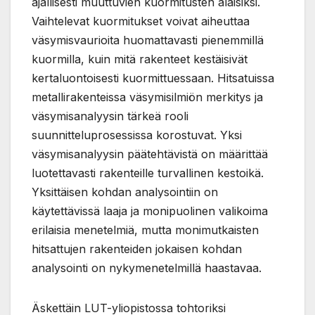
ajallisesti muuttuvien kuormitusten alaisiksi.
Vaihtelevat kuormitukset voivat aiheuttaa
väsymisvaurioita huomattavasti pienemmillä
kuormilla, kuin mitä rakenteet kestäisivät
kertaluontoisesti kuormittuessaan. Hitsatuissa
metallirakenteissa väsymisilmiön merkitys ja
väsymisanalyysin tärkeä rooli
suunnitteluprosessissa korostuvat. Yksi
väsymisanalyysin päätehtävistä on määrittää
luotettavasti rakenteille turvallinen kestoikä.
Yksittäisen kohdan analysointiin on
käytettävissä laaja ja monipuolinen valikoima
erilaisia menetelmiä, mutta monimutkaisten
hitsattujen rakenteiden jokaisen kohdan
analysointi on nykymenetelmillä haastavaa.
Äskettäin LUT-yliopistossa tohtoriksi