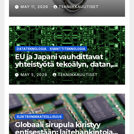
tehokkuutta ja
MAY 11, 2026
TEKNIIKKAUUTISET
luotettavuutta
DATATEKNOLOGIA
KVANTTITEKNOLOGIA
EU ja Japani vauhdittavat
yhteistyötä tekoälyn, datan,
kvanttiteknologian ja sirujen
MAY 5, 2026
TEKNIIKKAUUTISET
alalla
ELEKTRONIIKKATEOLLISUUS
Globaali sirupula kiristyy
entisestään: laitehankintoja