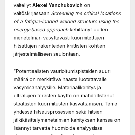
väitellyt
Alexei Yanchukovich
on
väitöskirjassaan
Screening the critical locations
of a fatigue-loaded welded structure using the
energy-based approach
kehittänyt uuden
menetelmän väsyttävästi kuormitettujen
hitsattujen rakenteiden kriittisten kohtien
järjestelmälliseen seulontaan.
”Potentiaalisten vaurioitumispisteiden suuri
määrä on merkittävä haaste luotettavalle
väsymisanalyysille. Materiaalikehitys ja
ultralujien terästen käyttö on mahdollistanut
staattisten kuormitusten kasvattamisen. Tämä
yhdessä hitsausprosessien sekä hitsien
jälkikäsittelymenetelmien kehityksen kanssa on
lisännyt tarvetta huomioida analyysissa