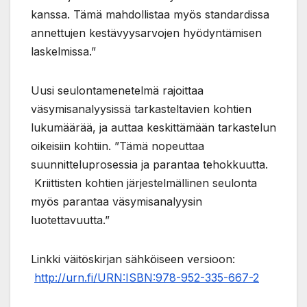
kanssa. Tämä mahdollistaa myös standardissa
annettujen kestävyysarvojen hyödyntämisen
laskelmissa.”
Uusi seulontamenetelmä rajoittaa
väsymisanalyysissä tarkasteltavien kohtien
lukumäärää, ja auttaa keskittämään tarkastelun
oikeisiin kohtiin. ”Tämä nopeuttaa
suunnitteluprosessia ja parantaa tehokkuutta.
Kriittisten kohtien järjestelmällinen seulonta
myös parantaa väsymisanalyysin
luotettavuutta.”
Linkki väitöskirjan sähköiseen versioon:
http://urn.fi/URN:ISBN:978-952-335-667-2