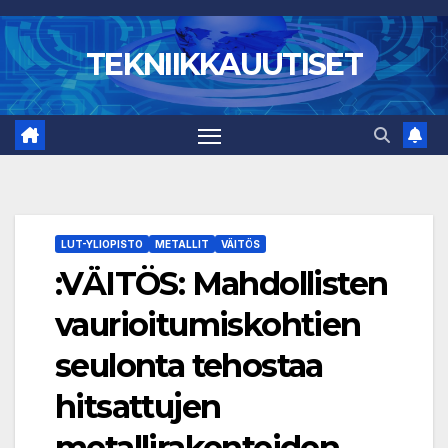
Skip
to
TEKNIIKKAUUTISET
content
LUT-YLIOPISTO
METALLIT
VÄITÖS
:VÄITÖS: Mahdollisten
vaurioitumiskohtien
seulonta tehostaa
hitsattujen
metallirakenteiden