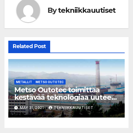
By
tekniikkauutiset
Related Post
METALLIT
METSO OUTOTEC
Metso Outotec toimittaa
kestävää teknologiaa uuteen
alumiinioksidijalostamoon
MAY 31, 2021
TEKNIIKKAUUTISET
Indonesiaan