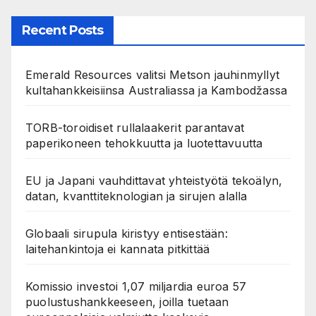
Recent Posts
Emerald Resources valitsi Metson jauhinmyllyt
kultahankkeisiinsa Australiassa ja Kambodžassa
TORB-toroidiset rullalaakerit parantavat
paperikoneen tehokkuutta ja luotettavuutta
EU ja Japani vauhdittavat yhteistyötä tekoälyn,
datan, kvanttiteknologian ja sirujen alalla
Globaali sirupula kiristyy entisestään:
laitehankintoja ei kannata pitkittää
Komissio investoi 1,07 miljardia euroa 57
puolustushankkeeseen, joilla tuetaan