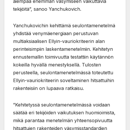
aiempaa enemmän väsymiseen vaikuttavia
tekijöitä”, sanoo Yanchukovich.
Yanchukovichin kehittämä seulontamenetelmä
yhdistää venymäenergiaan perustuvan
multiaksiaalisen Ellyin-vauriokriteerin alan
perinteisimpiin laskentamenetelmiin. Kehitetyn
ennustemallin toimivuutta testattiin käytännön
kokeilla hyvällä menestyksellä. Tulosten
perusteella, seulontamenetelmässä toteutettu
Ellyin-vauriokriteerin soveltaminen hitsattuihin
rakenteisiin on lupaava ratkaisu.
”Kehitetyssä seulontamenetelmässä voidaan
säätää eri tekijöiden vaikutuksen huomioimista,
mikä parantaa menetelmän yhteensopivuutta
hitsattujen rakenteiden väsymisstandardien