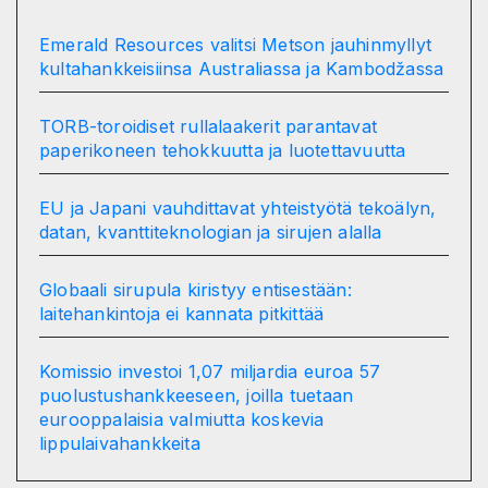
Emerald Resources valitsi Metson jauhinmyllyt
kultahankkeisiinsa Australiassa ja Kambodžassa
TORB-toroidiset rullalaakerit parantavat
paperikoneen tehokkuutta ja luotettavuutta
EU ja Japani vauhdittavat yhteistyötä tekoälyn,
datan, kvanttiteknologian ja sirujen alalla
Globaali sirupula kiristyy entisestään:
laitehankintoja ei kannata pitkittää
Komissio investoi 1,07 miljardia euroa 57
puolustushankkeeseen, joilla tuetaan
eurooppalaisia valmiutta koskevia
lippulaivahankkeita