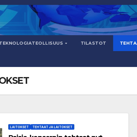
TEKNOLOGIATEOLLISUUS
TILASTOT
TEHTA
TOKSET
LAITOKSET
TEHTAAT JA LAITOKSET