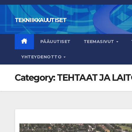
Skip
to
TEKNIIKKAUUTISET
content
PÄÄUUTISET
TEEMASIVUT
YHTEYDENOTTO
Category:
TEHTAAT JA LAI