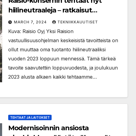
Raisio-konsernin tehtaat nyt
hiilineutraaleja – ratkaisut
syntyneet yhteistyössä
MARCH 7, 2024
TEKNIIKKAUUTISET
kumppanien kanssa
Kuva: Raisio Oyj Yksi Raision
vastuullisuusohjelman keskeisistä tavoitteista on
ollut muuttaa oma tuotanto hiilineutraaliksi
vuoden 2023 loppuun mennessä. Tämä tärkeä
tavoite saavutettiin loppuvuodesta, ja joulukuun
2023 alusta alkaen kaikki tehtaamme…
TEHTAAT JA LAITOKSET
Modernisoinnin ansiosta