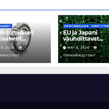
AAKERIT
DATATEKNOLOGIA
KVANTTITEK
-toroidiset
EU ja Japani
alaakerit
vauhdittavat
ntavat
yhteistyötä
11, 2026
MAY 5, 2026
erikoneen
tekoälyn, datan,
kkuutta ja
kvanttiteknolog
KKAUUTISET
TEKNIIKKAUUTISET
ettavuutta
ja sirujen alalla