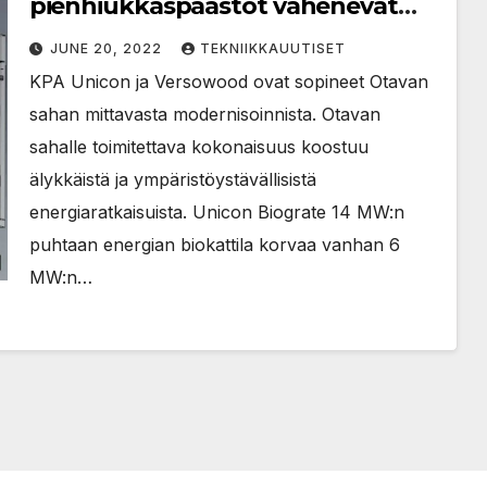
pienhiukkaspäästöt vähenevät
merkittävästi Versowoodin sahalla
JUNE 20, 2022
TEKNIIKKAUUTISET
Otavassa
KPA Unicon ja Versowood ovat sopineet Otavan
sahan mittavasta modernisoinnista. Otavan
sahalle toimitettava kokonaisuus koostuu
älykkäistä ja ympäristöystävällisistä
energiaratkaisuista. Unicon Biograte 14 MW:n
puhtaan energian biokattila korvaa vanhan 6
MW:n…