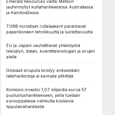
Emerald Resources valitsi Metson
jauhinmyllyt kultahankkeisiinsa Australiassa
ja Kambodžassa
TORB-toroidiset rullalaakerit parantavat
paperikoneen tehokkuutta ja luotettavuutta
EU ja Japani vauhdittavat yhteistyötä
tekoälyn, datan, kvanttiteknologian ja sirujen
alalla
Globaali sirupula kiristyy entisestään:
laitehankintoja ei kannata pitkittää
Komissio investoi 1,07 miljardia euroa 57
puolustushankkeeseen, joilla tuetaan
eurooppalaisia valmiutta koskevia
lippulaivahankkeita