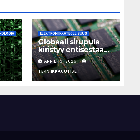
NOLOGIA
ELEKTRONIIKKATEOLLISUUS
Globaali sirupula
kiristyy entisestään:
laitehankintoja ei
APRIL 15, 2026
kannata pitkittää
ian
TEKNIIKKAUUTISET