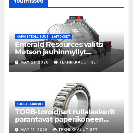
You missed
KAIVOSTEOLLISUUS
LAITOKSET
Emerald Resources valitsi
Metson jauhinmyllyt
kultahankkeisiinsa
MAY 21, 2026
TEKNIIKKAUUTISET
Australiassa ja Kambodžassa
KUULALAAKERIT
TORB-toroidiset rullalaakerit
parantavat paperikoneen
tehokkuutta ja
MAY 11, 2026
TEKNIIKKAUUTISET