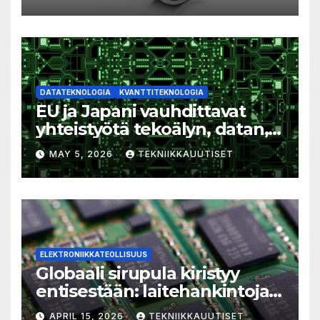
luotettavuutta
DATATEKNOLOGIA
KVANTTITEKNOLOGIA
EU ja Japani vauhdittavat
yhteistyötä tekoälyn, datan,
kvanttiteknologian ja sirujen
MAY 5, 2026
TEKNIIKKAUUTISET
alalla
ELEKTRONIIKKATEOLLISUUS
Globaali sirupula kiristyy
entisestään: laitehankintoja
ei kannata pitkittää
APRIL 15, 2026
TEKNIIKKAUUTISET