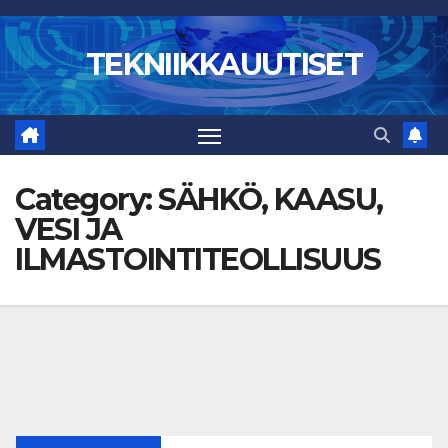
Skip
to
TEKNIIKKAUUTISET
content
Category:
SÄHKÖ, KAASU,
VESI JA
ILMASTOINTITEOLLISUUS