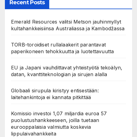
Recent Posts
Emerald Resources valitsi Metson jauhinmyllyt
kultahankkeisiinsa Australiassa ja Kambodžassa
TORB-toroidiset rullalaakerit parantavat
paperikoneen tehokkuutta ja luotettavuutta
EU ja Japani vauhdittavat yhteistyötä tekoälyn,
datan, kvanttiteknologian ja sirujen alalla
Globaali sirupula kiristyy entisestään:
laitehankintoja ei kannata pitkittää
Komissio investoi 1,07 miljardia euroa 57
puolustushankkeeseen, joilla tuetaan
eurooppalaisia valmiutta koskevia
lippulaivahankkeita