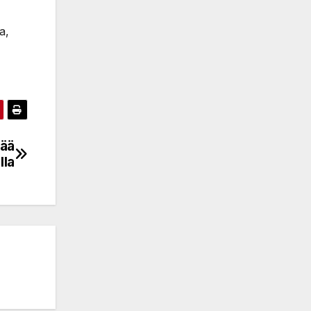
a,
tää
lla