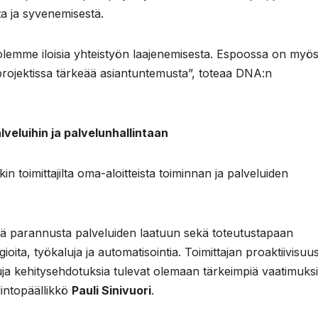
a ja syvenemisestä.
lemme iloisia yhteistyön laajenemisesta. Espoossa on myö
 projektissa tärkeää asiantuntemusta”, toteaa DNA:n
veluihin ja palvelunhallintaan
 toimittajilta oma-aloitteista toiminnan ja palveluiden
vää parannusta palveluiden laatuun sekä toteutustapaan
ta, työkaluja ja automatisointia. Toimittajan proaktiivisuu
uja kehitysehdotuksia tulevat olemaan tärkeimpiä vaatimuks
lintopäällikkö
Pauli Sinivuori
.