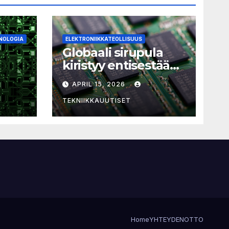
NOLOGIA
ELEKTRONIIKKATEOLLISUUS
Globaali sirupula
kiristyy entisestään:
laitehankintoja ei
APRIL 15, 2026
kannata pitkittää
ian
TEKNIIKKAUUTISET
Home
YHTEYDENOTTO