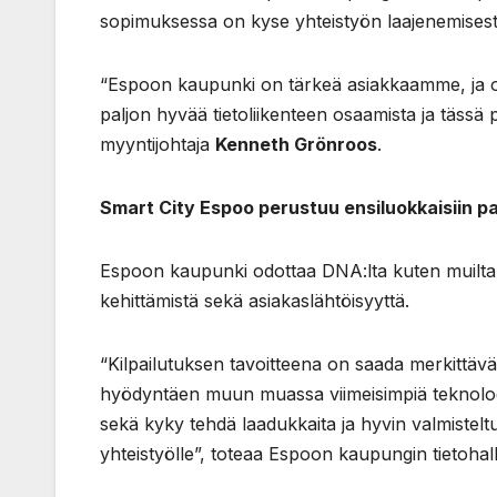
sopimuksessa on kyse yhteistyön laajenemisest
“Espoon kaupunki on tärkeä asiakkaamme, ja o
paljon hyvää tietoliikenteen osaamista ja tässä
myyntijohtaja
Kenneth Grönroos
.
Smart City Espoo perustuu ensiluokkaisiin pal
Espoon kaupunki odottaa DNA:lta kuten muiltakin
kehittämistä sekä asiakaslähtöisyyttä.
“Kilpailutuksen tavoitteena on saada merkittä
hyödyntäen muun muassa viimeisimpiä teknologioi
sekä kyky tehdä laadukkaita ja hyvin valmistelt
yhteistyölle”, toteaa Espoon kaupungin tietohal