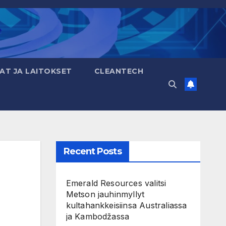
AT JA LAITOKSET
CLEANTECH
Recent Posts
Emerald Resources valitsi
Metson jauhinmyllyt
kultahankkeisiinsa Australiassa
ja Kambodžassa