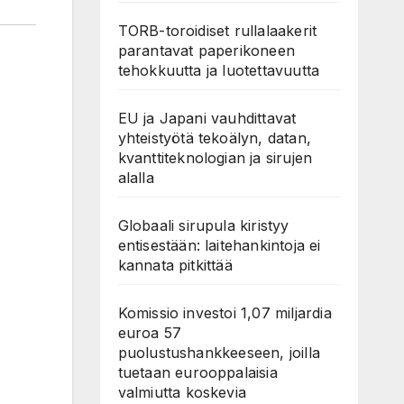
TORB-toroidiset rullalaakerit
parantavat paperikoneen
tehokkuutta ja luotettavuutta
EU ja Japani vauhdittavat
yhteistyötä tekoälyn, datan,
kvanttiteknologian ja sirujen
alalla
Globaali sirupula kiristyy
entisestään: laitehankintoja ei
kannata pitkittää
Komissio investoi 1,07 miljardia
euroa 57
puolustushankkeeseen, joilla
tuetaan eurooppalaisia
valmiutta koskevia