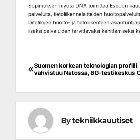
Sopimuksen myötä DNA toimittaa Espoon kaupu
palveluita, tietoliikennelaitteiden huoltopalvelui
laitetilojen huolto- ja tietoliikenteen asiantunt
lisäksi palveluiden tarvittavaksi kehittämiseksi 
Suomen korkean teknologian profiili
Post
vahvistuu Natossa, 6G-testikeskus 
navigation
By
tekniikkauutiset