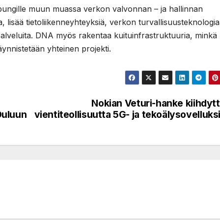
ngille muun muassa verkon valvonnan – ja hallinnan
ta, lisää tietoliikenneyhteyksiä, verkon turvallisuusteknologia
ijapalveluita. DNA myös rakentaa kuituinfrastruktuuria, minkä
käynnistetään yhteinen projekti.
Nokian Veturi-hanke kiihdyt
Ouluun
vientiteollisuutta 5G- ja tekoälysovelluksi