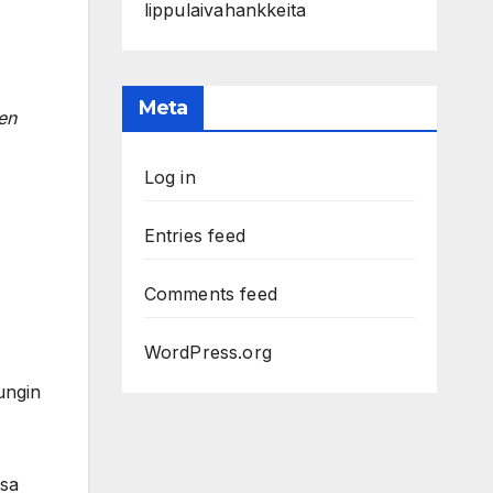
lippulaivahankkeita
Meta
en
Log in
Entries feed
Comments feed
WordPress.org
ungin
ssa