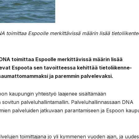
toimittaa Espoolle merkittävissä määrin lisää tietoliikente
DNA toimittaa Espoolle merkittävissä määrin lisää
kevat Espoota sen tavoitteessa kehittää tietoliikenne-
 saumattomammaksi ja paremmin palvelevaksi.
n kaupungin yhteistyö laajenee sisältämään
ssä sovitun palveluhallintamallin. Palveluhallinnassaan DNA
, omien palveluiden jatkuvaan parantamiseen ja Espoon kaup
velujen toimittajana jo yli kymmenen vuoden ajan, ja uude