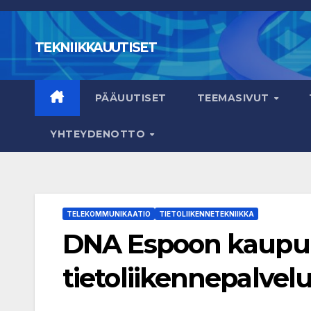
Skip
to
TEKNIIKKAUUTISET
content
PÄÄUUTISET
TEEMASIVUT
YHTEYDENOTTO
TELEKOMMUNIKAATIO
TIETOLIIKENNETEKNIIKKA
DNA Espoon kaupung
tietoliikennepalvelu