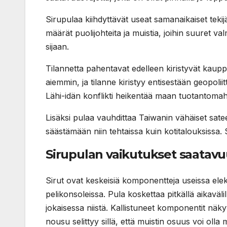
Sirupulaa kiihdyttävät useat samanaikaiset teki
määrät puolijohteita ja muistia, joihin suuret v
sijaan.
Tilannetta pahentavat edelleen kiristyvät kauppa
aiemmin, ja tilanne kiristyy entisestään geopolii
Lähi-idän konflikti heikentää maan tuotantomahd
Lisäksi pulaa vauhdittaa Taiwanin vähäiset sate
säästämään niin tehtaissa kuin kotitalouksissa. 
Sirupulan vaikutukset saatavu
Sirut ovat keskeisiä komponentteja useissa elekt
pelikonsoleissa. Pula koskettaa pitkällä aikavälillä
jokaisessa niistä. Kallistuneet komponentit nä
nousu selittyy sillä, että muistin osuus voi oll