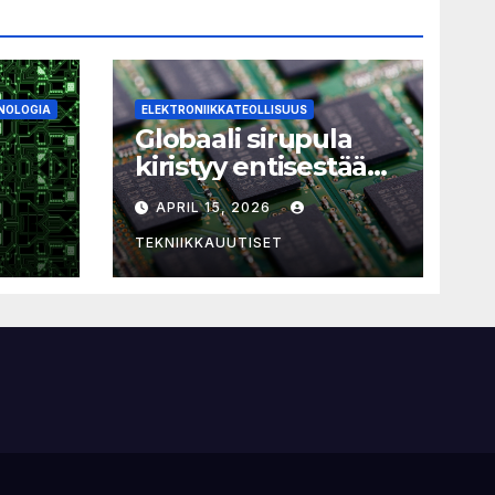
NOLOGIA
ELEKTRONIIKKATEOLLISUUS
Globaali sirupula
kiristyy entisestään:
laitehankintoja ei
APRIL 15, 2026
kannata pitkittää
ian
TEKNIIKKAUUTISET