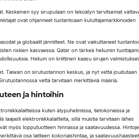
jät. Keskeinen syy sirupulaan on tekoälyn tarvitsemat valtav
almistajat ovat ohjanneet tuotantoaan kuluttajamarkkinoiden
sodat ja globaalit jännitteet. Ne ovat vaikuttaneet tuotanto
ttisten riskien kasvaessa. Qatar on tärkeä heliumin tuottajam
ollisuuksia. Helium on kriittinen kaasu sirujen valmistukse
et. Taiwan on sirutuotannon keskus, ja nyt vettä joudutaan
Sirutuotannossa vettä tarvitaan merkittäviä määriä.
uteen ja hintoihin
roniikkalaitteissa kuten älypuhelimissa, tietokoneissa ja
 laajasti elektroniikkalaitteita, sillä muistia tarvitaan lähes
kyvät myös lopputuotteen hinnassa ja saatavuudessa. Hintoj
a merkittävä osa laitteen kokonaishintaa, ja saatavuushaasteet