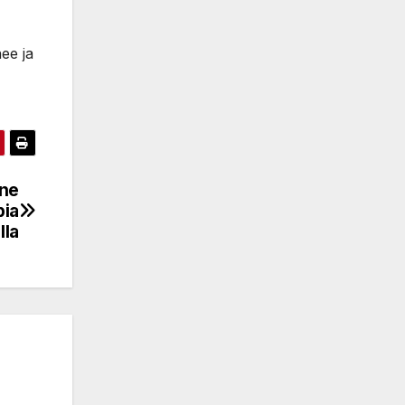
nee ja
one
pia
lla