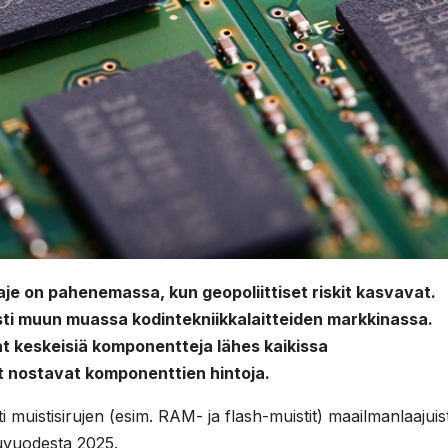
je on pahenemassa, kun geopoliittiset riskit kasvavat.
sti muun muassa kodintekniikkalaitteiden markkinassa.
ovat keskeisiä komponentteja lähes kaikissa
et nostavat komponenttien hintoja.
sti muistisirujen (esim. RAM- ja flash-muistit) maailmanlaajuis
puvuodesta 2025.