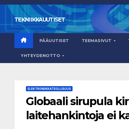
Skip
to
TEKNIIKKAUUTISET
content
PÄÄUUTISET
TEEMASIVUT
YHTEYDENOTTO
ELEKTRONIIKKATEOLLISUUS
Globaali sirupula ki
laitehankintoja ei k