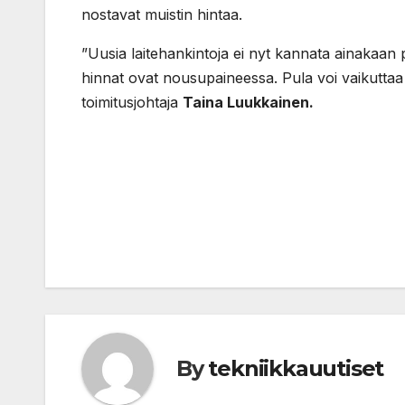
nostavat muistin hintaa.
”Uusia laitehankintoja ei nyt kannata ainakaan p
hinnat ovat nousupaineessa. Pula voi vaikutta
toimitusjohtaja
Taina Luukkainen.
Post
navigation
By
tekniikkauutiset