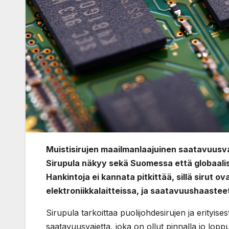
Muistisirujen maailmanlaajuinen saatavuusva
Sirupula näkyy sekä Suomessa että globaali
Hankintoja ei kannata pitkittää, sillä sirut 
elektroniikkalaitteissa, ja saatavuushaaste
Sirupula tarkoittaa puolijohdesirujen ja erityise
saatavuusvajetta, joka on ollut pinnalla jo lop