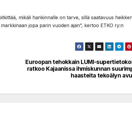
itkittää, mikäli hankinnalle on tarve, sillä saatavuus heikke
a markkinaan jopa parin vuoden ajan”, kertoo ETKO ry:n
Euroopan tehokkain LUMI-supertietok
ratkoo Kajaanissa ihmiskunnan suurim
haasteita tekoälyn avu