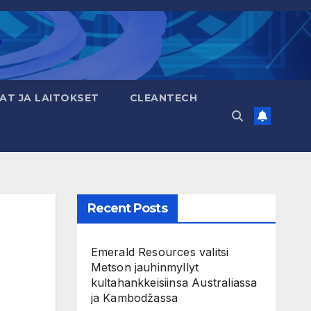
AT JA LAITOKSET
CLEANTECH
Recent Posts
Emerald Resources valitsi
Metson jauhinmyllyt
kultahankkeisiinsa Australiassa
ja Kambodžassa