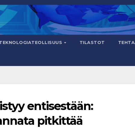
TEKNOLOGIATEOLLISUUS
TILASTOT
TEHTA
ristyy entisestään:
annata pitkittää