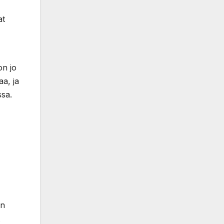
at
on jo
aa, ja
ssa.
en