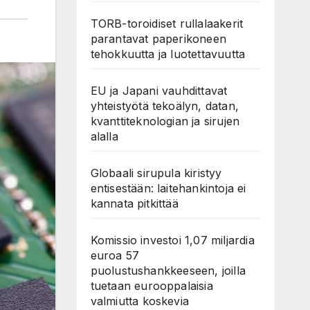
TORB-toroidiset rullalaakerit
parantavat paperikoneen
tehokkuutta ja luotettavuutta
EU ja Japani vauhdittavat
yhteistyötä tekoälyn, datan,
kvanttiteknologian ja sirujen
alalla
Globaali sirupula kiristyy
entisestään: laitehankintoja ei
kannata pitkittää
Komissio investoi 1,07 miljardia
euroa 57
puolustushankkeeseen, joilla
tuetaan eurooppalaisia
valmiutta koskevia