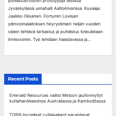
puhdistusrobotin prototyyppi testissä
Jyväskylässä uimahalli AaltoAlvarissa. Kuvaaja:
Jaakko Oksanen. Fortumin Loviisan
ydinvoimalaitoksen höyrystimien neljän vuoden
välein tehtävä tarkastus ja puhdistus toteutetaan
ihmisvoimin. Työ tehdään haastavassa ja…
Recent Posts
Emerald Resources valitsi Metson jauhinmyllyt
kultahankkeisiinsa Australiassa ja Kambodžassa
TORB-toroidiset rullalaakerit parantavat