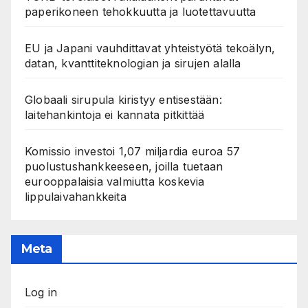
paperikoneen tehokkuutta ja luotettavuutta
EU ja Japani vauhdittavat yhteistyötä tekoälyn,
datan, kvanttiteknologian ja sirujen alalla
Globaali sirupula kiristyy entisestään:
laitehankintoja ei kannata pitkittää
Komissio investoi 1,07 miljardia euroa 57
puolustushankkeeseen, joilla tuetaan
eurooppalaisia valmiutta koskevia
lippulaivahankkeita
Meta
Log in