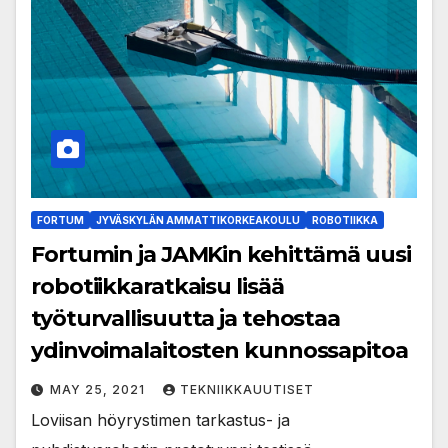
FORTUM
JYVÄSKYLÄN AMMATTIKORKEAKOULU
ROBOTIIKKA
Fortumin ja JAMKin kehittämä uusi
robotiikkaratkaisu lisää
työturvallisuutta ja tehostaa
ydinvoimalaitosten kunnossapitoa
MAY 25, 2021
TEKNIIKKAUUTISET
Loviisan höyrystimen tarkastus- ja