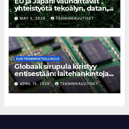
EU ja Japani vauhdittavat
yhteistyötä tekoälyn, datan,
kvanttiteknologian ja sirujen
MAY 5, 2026
TEKNIIKKAUUTISET
alalla
ELEKTRONIIKKATEOLLISUUS
Globaali sirupula kiristyy
entisestään: laitehankintoja
ei kannata pitkittää
APRIL 15, 2026
TEKNIIKKAUUTISET