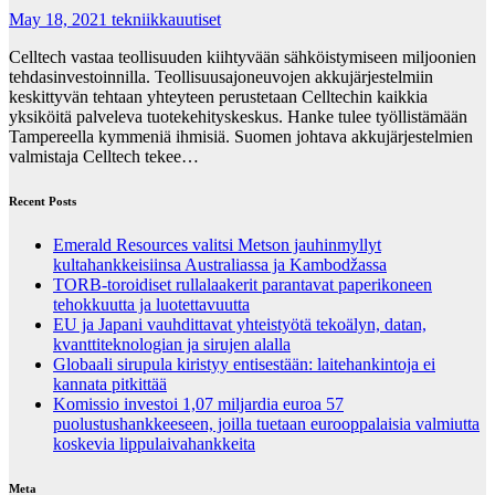
May 18, 2021
tekniikkauutiset
Celltech vastaa teollisuuden kiihtyvään sähköistymiseen miljoonien
tehdasinvestoinnilla. Teollisuusajoneuvojen akkujärjestelmiin
keskittyvän tehtaan yhteyteen perustetaan Celltechin kaikkia
yksiköitä palveleva tuotekehityskeskus. Hanke tulee työllistämään
Tampereella kymmeniä ihmisiä. Suomen johtava akkujärjestelmien
valmistaja Celltech tekee…
Recent Posts
Emerald Resources valitsi Metson jauhinmyllyt
kultahankkeisiinsa Australiassa ja Kambodžassa
TORB-toroidiset rullalaakerit parantavat paperikoneen
tehokkuutta ja luotettavuutta
EU ja Japani vauhdittavat yhteistyötä tekoälyn, datan,
kvanttiteknologian ja sirujen alalla
Globaali sirupula kiristyy entisestään: laitehankintoja ei
kannata pitkittää
Komissio investoi 1,07 miljardia euroa 57
puolustushankkeeseen, joilla tuetaan eurooppalaisia valmiutta
koskevia lippulaivahankkeita
Meta