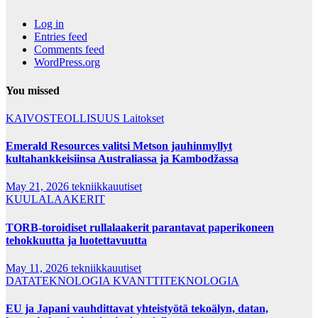
Log in
Entries feed
Comments feed
WordPress.org
You missed
KAIVOSTEOLLISUUS
Laitokset
Emerald Resources valitsi Metson jauhinmyllyt
kultahankkeisiinsa Australiassa ja Kambodžassa
May 21, 2026
tekniikkauutiset
KUULALAAKERIT
TORB-toroidiset rullalaakerit parantavat paperikoneen
tehokkuutta ja luotettavuutta
May 11, 2026
tekniikkauutiset
DATATEKNOLOGIA
KVANTTITEKNOLOGIA
EU ja Japani vauhdittavat yhteistyötä tekoälyn, datan,