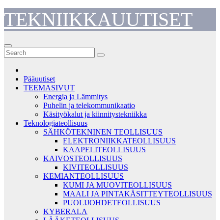
Skip
TEKNIIKKAUUTISET
to
content
Pääuutiset
TEEMASIVUT
Energia ja Lämmitys
Puhelin ja telekommunikaatio
Käsityökalut ja kiinnitystekniikka
Teknologiateollisuus
SÄHKÖTEKNINEN TEOLLISUUS
ELEKTRONIIKKATEOLLISUUS
KAAPELITEOLLISUUS
KAIVOSTEOLLISUUS
KIVITEOLLISUUS
KEMIANTEOLLISUUS
KUMI JA MUOVITEOLLISUUS
MAALI JA PINTAKÄSITTEYTEOLLISUUS
PUOLIJOHDETEOLLISUUS
KYBERALA