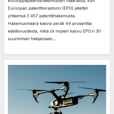
eurooppapatenttihakemusten määrässä, kun
Euroopan patenttivirastoon (EPO) jätettiin
yhteensä 3 457 patenttihakemusta.
Hakemusmäärä kasvoi peräti 44 prosenttia
edellisvuodesta, mikä oli nopein kasvu EPO:n 30
suurimman hakijamaan…