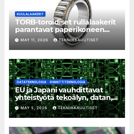
KUULALAAKERIT
TORB-toroidiset rullalaakerit
parantavat paperikoneen
tehokkuutta ja
MAY 11, 2026
TEKNIIKKAUUTISET
luotettavuutta
DATATEKNOLOGIA
KVANTTITEKNOLOGIA
EU ja Japani vauhdittavat
yhteistyötä tekoälyn, datan,
kvanttiteknologian ja sirujen
MAY 5, 2026
TEKNIIKKAUUTISET
alalla