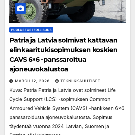
PUOLUSTUSTEOLLISUUS
Patria ja Latvia solmivat kattavan
elinkaaritukisopimuksen koskien
CAVS 6×6 -panssaroitua
ajoneuvokalustoa
MARCH 12, 2026
TEKNIIKKAUUTISET
Kuva: Patria Patria ja Latvia ovat solmineet Life
Cycle Support (LCS) -sopimuksen Common
Armoured Vehicle System (CAVS) -hankkeen 6×6
panssaroidusta ajoneuvokalustosta. Sopimus
täydentää vuonna 2024 Latvian, Suomen ja