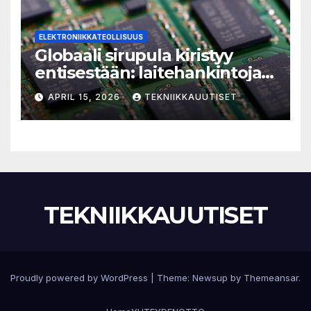
ELEKTRONIIKKATEOLLISUUS
Globaali sirupula kiristyy
entisestään: laitehankintoja
ei kannata pitkittää
APRIL 15, 2026
TEKNIIKKAUUTISET
TEKNIIKKAUUTISET
Proudly powered by WordPress
|
Theme:
Newsup
by
Themeansar
.