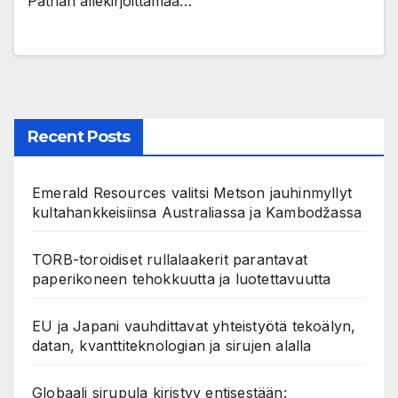
Patrian allekirjoittamaa…
Recent Posts
Emerald Resources valitsi Metson jauhinmyllyt
kultahankkeisiinsa Australiassa ja Kambodžassa
TORB-toroidiset rullalaakerit parantavat
paperikoneen tehokkuutta ja luotettavuutta
EU ja Japani vauhdittavat yhteistyötä tekoälyn,
datan, kvanttiteknologian ja sirujen alalla
Globaali sirupula kiristyy entisestään: