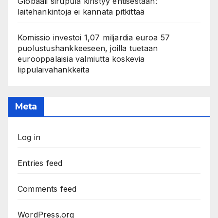
Globaali sirupula kiristyy entisestään:
laitehankintoja ei kannata pitkittää
Komissio investoi 1,07 miljardia euroa 57
puolustushankkeeseen, joilla tuetaan
eurooppalaisia valmiutta koskevia
lippulaivahankkeita
Meta
Log in
Entries feed
Comments feed
WordPress.org