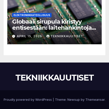
ELEKTRONIIKKATEOLLISUUS
Globaali sirupula kiristyy
entisestään: laitehankintoja
ei kannata pitkittää
APRIL 15, 2026
TEKNIIKKAUUTISET
TEKNIIKKAUUTISET
Proudly powered by WordPress
|
Theme:
Newsup
by
Themeansar
.