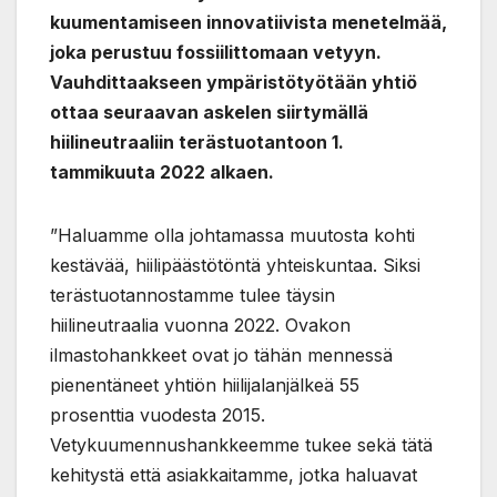
kuumentamiseen innovatiivista menetelmää,
joka perustuu fossiilittomaan vetyyn.
Vauhdittaakseen ympäristötyötään yhtiö
ottaa seuraavan askelen siirtymällä
hiilineutraaliin terästuotantoon 1.
tammikuuta 2022 alkaen.
”Haluamme olla johtamassa muutosta kohti
kestävää, hiilipäästötöntä yhteiskuntaa. Siksi
terästuotannostamme tulee täysin
hiilineutraalia vuonna 2022. Ovakon
ilmastohankkeet ovat jo tähän mennessä
pienentäneet yhtiön hiilijalanjälkeä 55
prosenttia vuodesta 2015.
Vetykuumennushankkeemme tukee sekä tätä
kehitystä että asiakkaitamme, jotka haluavat