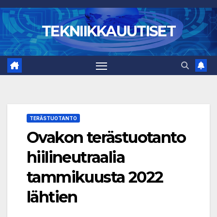
Skip
to
TEKNIIKKAUUTISET
content
TERÄSTUOTANTO
Ovakon terästuotanto
hiilineutraalia
tammikuusta 2022
lähtien