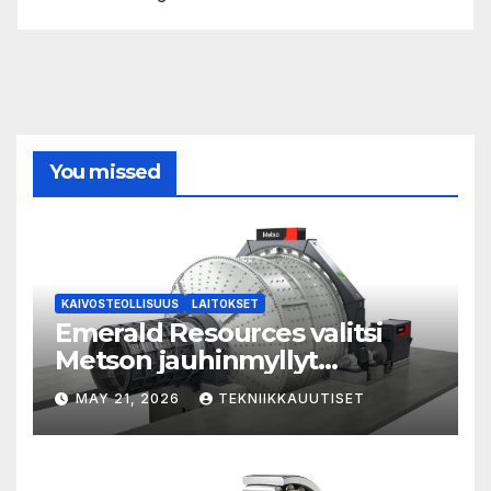
You missed
KAIVOSTEOLLISUUS
LAITOKSET
Emerald Resources valitsi
Metson jauhinmyllyt
kultahankkeisiinsa
MAY 21, 2026
TEKNIIKKAUUTISET
Australiassa ja Kambodžassa