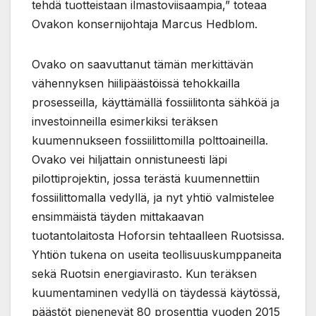
tehdä tuotteistaan ilmastoviisaampia,” toteaa
Ovakon konsernijohtaja Marcus Hedblom.
Ovako on saavuttanut tämän merkittävän
vähennyksen hiilipäästöissä tehokkailla
prosesseilla, käyttämällä fossiilitonta sähköä ja
investoinneilla esimerkiksi teräksen
kuumennukseen fossiilittomilla polttoaineilla.
Ovako vei hiljattain onnistuneesti läpi
pilottiprojektin, jossa terästä kuumennettiin
fossiilittomalla vedyllä, ja nyt yhtiö valmistelee
ensimmäistä täyden mittakaavan
tuotantolaitosta Hoforsin tehtaalleen Ruotsissa.
Yhtiön tukena on useita teollisuuskumppaneita
sekä Ruotsin energiavirasto. Kun teräksen
kuumentaminen vedyllä on täydessä käytössä,
päästöt pienenevät 80 prosenttia vuoden 2015